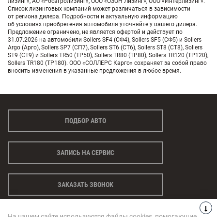
лизинг», АО «Росагролизинг», ООО «ОЗОН Лизинг», ООО «Интерлизинг».
Список лизинговых компаний может различаться в зависимости
от региона дилера. Подробности и актуальную информацию
об условиях приобретения автомобиля уточняйте у вашего дилера.
Предложение ограничено, не является офертой и действует по
31.07.2026 на автомобили Sollers SF4 (СФ4), Sollers SF5 (СФ5) и Sollers
Argo (Арго), Sollers SP7 (СП7), Sollers ST6 (СТ6), Sollers ST8 (СТ8), Sollers
ST9 (СТ9) и Sollers TR50 (ТР50), Sollers TR80 (ТР80), Sollers TR120 (ТР120),
Sollers TR180 (ТР180). ООО «СОЛЛЕРС Карго» сохраняет за собой право
вносить изменения в указанные предложения в любое время.
ПОДБОР АВТО
ЗАПИСЬ НА СЕРВИС
ЗАКАЗАТЬ ЗВОНОК
На нашем сайте используются файлы cookies, помогающие