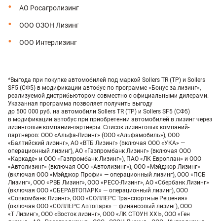
АО Росагролизинг
ООО ОЗОН Лизинг
ООО Интерлизинг
*Выгода при покупке автомобилей под маркой Sollers TR (ТР) и Sollers
SF5 (СФ5) в модификации автобус по программе «Бонус за лизинг»,
реализуемой дистрибьютором совместно с официальными дилерами.
Указанная программа позволяет получить выгоду
до 500 000 руб. на автомобили Sollers TR (ТР) и Sollers SF5 (СФ5)
в модификации автобус при приобретении автомобилей в лизинг через
лизинговые компании-партнеры. Список лизинговых компаний-
партнеров: ООО «Альфа-Лизинг» (ООО «Альфамобиль»), ООО
«Балтийский лизинг», АО «ВТБ Лизинг» (включая ООО «УКА» —
операционный лизинг), АО «Газпромбанк Лизинг» (включая ООО
«Каркаде» и ООО «Газпромбанк Лизинг»), ПАО «ЛК Европлан» и ООО
«Автолизинг» (включая ООО «Автолизинг»), ООО «Мэйджор Лизинг»
(включая ООО «Мэйджор Профи» — операционный лизинг), ООО «ПСБ
Лизинг», ООО «РВБ Лизинг», ООО «РЕСО-Лизинг», АО «Сбербанк Лизинг»
(включая ООО «СБЕРАВТОПАРК» — операционный лизинг), ООО
«Совкомбанк Лизинг», ООО «СОЛЛЕРС Транспортные Решения»
(включая ООО «СОЛЛЕРС Автопарк» — финансовый лизинг), ООО
«Т Лизинг», ООО «Восток лизинг», ООО «ЛК СТОУН XXI», ООО «Ген