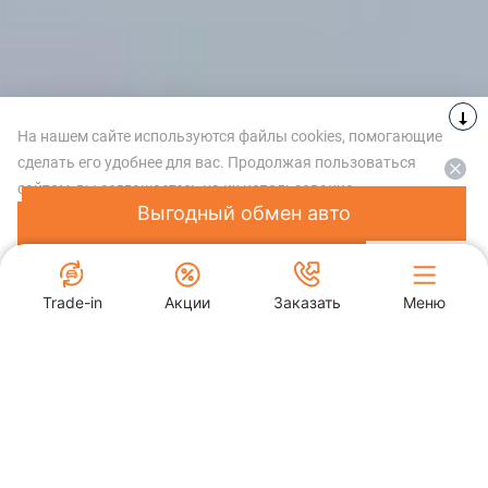
На нашем сайте используются файлы cookies, помогающие
сделать его удобнее для вас. Продолжая пользоваться
сайтом, вы соглашаетесь на их использование.
Выгодный обмен авто
СОГЛАСИТЬСЯ
ОТКАЗАТЬСЯ
Trade-in
Акции
Заказать
Меню
Акции и Спецпредложения
ТЕХНИЧЕСКИЕ ХАРАКТЕРИСТИКИ
ДВИГАТЕЛЬ И УПРАВЛ
SOLLERS ТЕХНО ТЕМП
Бородинская улица, 160/3
Позвонить
Заказать
нам
звонок
ОСТАВИТЬ ЗАЯВКУ