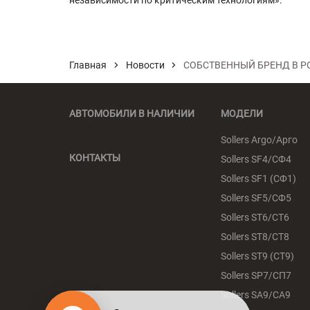
независимости по критическим технологиям».
Главная
Новости
СОБСТВЕННЫЙ БРЕНД В Р
АВТОМОБИЛИ В НАЛИЧИИ
МОДЕЛИ
Sollers Argo/Арго
КОНТАКТЫ
Sollers SF4/СФ4
Sollers SF1 (СФ1)
Sollers SF5/СФ5
Sollers ST6/СТ6
Sollers ST8/СТ8
Sollers ST9 (СТ9)
Sollers SP7/СП7
Sollers SA9/СА9