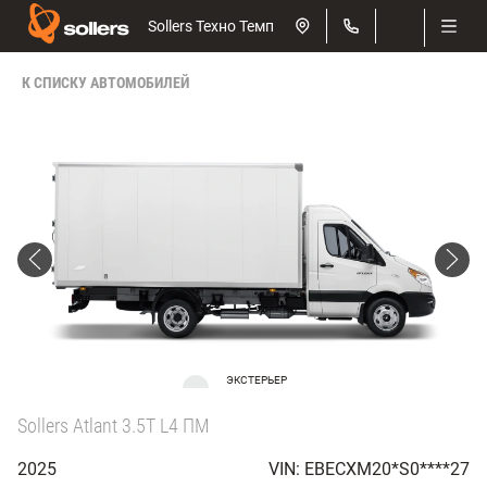
Sollers Техно Темп
К СПИСКУ АВТОМОБИЛЕЙ
ЭКСТЕРЬЕР
Белый
Sollers Atlant 3.5T L4 ПМ
2025
VIN: EBECXM20*S0****27