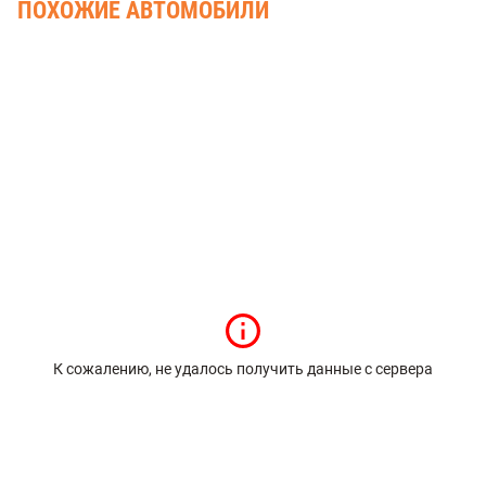
Система экстренного торможения
ПОХОЖИЕ АВТОМОБИЛИ
Сенсорный экран 9" мультимедийной системы
Система помощи при старте в гору (HHC)
Apple CarPlay/Android Auto
Электронная система стабилизации (ESC)
Система контроля давления в шинах
Иммобилайзер
К сожалению, не удалось получить данные с сервера